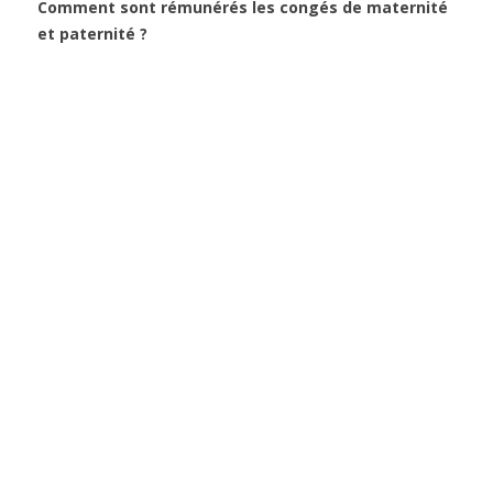
Comment sont rémunérés les congés de maternité
et paternité ?
Le congé de maternité et de paternité
entraînant la suspension du contrat de
travail, c'est l'Assurance maladie qui verse
généralement les indemnités journalières
dès le début du congé maternité, en
moyenne tous les 14 jours, et cela pendant
toute la durée du congé maternité.