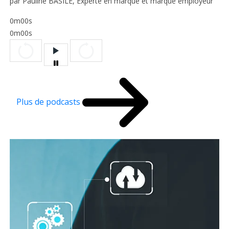
par Pauline BASILE, Experte en marque et marque employeur
0m00s
0m00s
Plus de podcasts