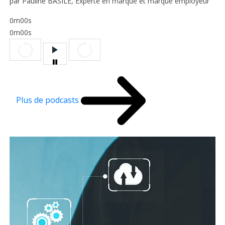
par Pauline BASILE, Experte en marque et marque employeur
0m00s
0m00s
Plus de podcasts