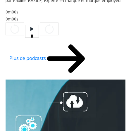
par Pauline BASILE, Experte en marque et marque employeur
0m00s
0m00s
Plus de podcasts