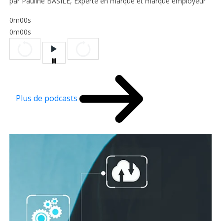
par Pauline BASILE, Experte en marque et marque employeur
0m00s
0m00s
Plus de podcasts