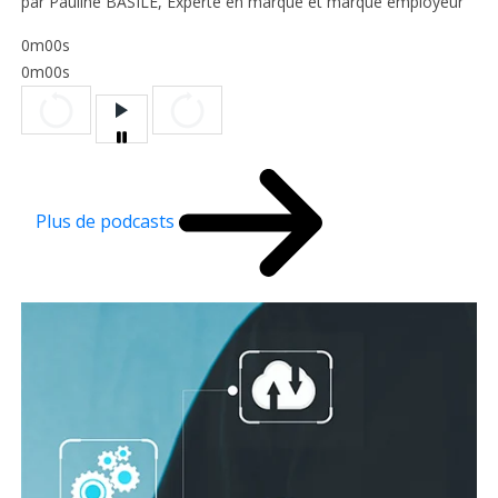
par Pauline BASILE, Experte en marque et marque employeur
0m00s
0m00s
Plus de podcasts