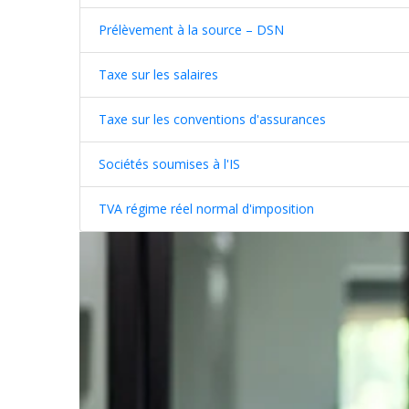
Prélèvement à la source – DSN
Taxe sur les salaires
Taxe sur les conventions d'assurances
Sociétés soumises à l'IS
TVA régime réel normal d'imposition