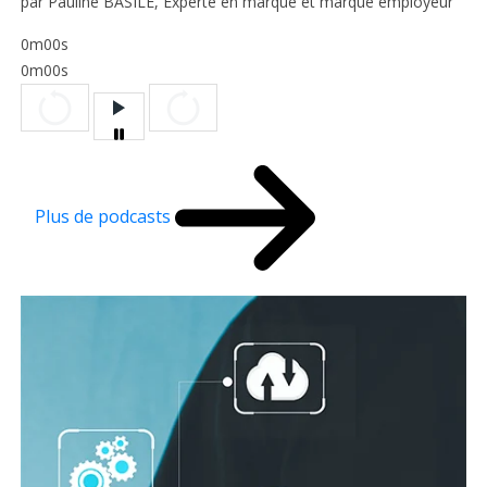
par Pauline BASILE, Experte en marque et marque employeur
0m00s
0m00s
Plus de podcasts