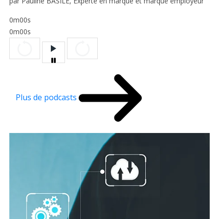
par Pauline BASILE, Experte en marque et marque employeur
0m00s
0m00s
Plus de podcasts