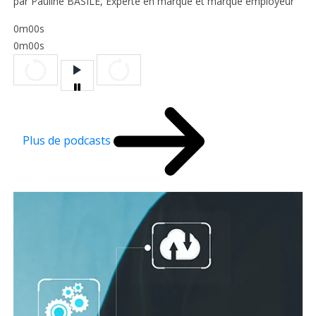
par Pauline BASILE, Experte en marque et marque employeur
0m00s
0m00s
Plus de podcasts