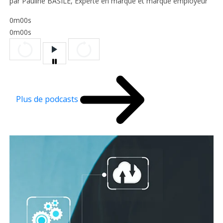
par Pauline BASILE, Experte en marque et marque employeur
0m00s
0m00s
Plus de podcasts