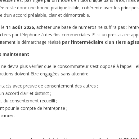
précise n’est pas figée par un mode d’emploi unique dans la loi, mais
e reste donc une bonne pratique lisible, cohérente avec les principes
e d’un accord préalable, clair et démontrable.
s le
11 août 2026,
acheter une base de numéros ne suffira pas : l’ent
tées par téléphone à des fins commerciales. Et si un prestataire appe
icitement le démarchage réalisé
par l’intermédiaire d’un tiers agi
ès maintenant
ne devra plus vérifier que le consommateur s’est opposé à l’appel ; ell
 actions doivent être engagées sans attendre.
 contacts avec preuve de consentement des autres ;
n accord clair et distinct ;
t du consentement recueilli ;
nt pour le compte de l’entreprise ;
 cours.