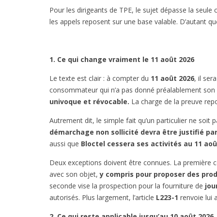
Pour les dirigeants de TPE, le sujet dépasse la seule c
les appels reposent sur une base valable. D’autant que 
1. Ce qui change vraiment le 11 août 2026
Le texte est clair : à compter du
11 août 2026
, il se
consommateur qui n’a pas donné préalablement son 
univoque et révocable.
La charge de la preuve repo
Autrement dit, le simple fait qu’un particulier ne soit 
démarchage non sollicité devra être justifié p
aussi que
Bloctel cessera ses activités au 11 aoû
Deux exceptions doivent être connues. La première conc
avec son objet,
y compris pour proposer des prod
seconde vise la prospection pour la fourniture de
jou
autorisés. Plus largement, l’article
L223-1
renvoie lui 
2. Ce qui reste applicable jusqu’au 10 août 2026