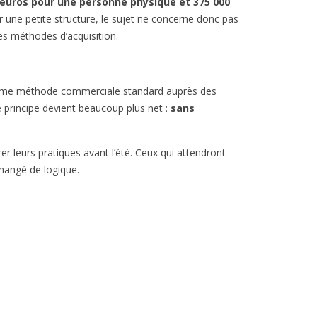
 euros pour une personne physique et 375 000
ur une petite structure, le sujet ne concerne donc pas
des méthodes d’acquisition.
comme méthode commerciale standard auprès des
le principe devient beaucoup plus net :
sans
rer leurs pratiques avant l’été. Ceux qui attendront
changé de logique.