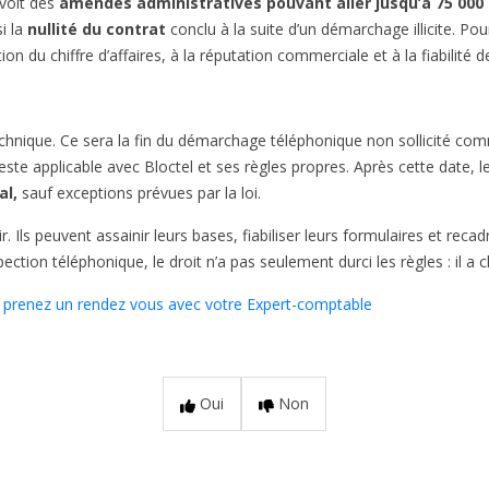
évoit des
amendes administratives pouvant aller jusqu’à 75 000
si la
nullité du contrat
conclu à la suite d’un démarchage illicite. Po
ion du chiffre d’affaires, à la réputation commerciale et à la fiabilité 
echnique. Ce sera la fin du démarchage téléphonique non sollicité 
este applicable avec Bloctel et ses règles propres. Après cette date, 
al,
sauf exceptions prévues par la loi.
. Ils peuvent assainir leurs bases, fiabiliser leurs formulaires et recad
ection téléphonique, le droit n’a pas seulement durci les règles : il a 
,
prenez un rendez vous avec votre Expert-comptable
Oui
Non