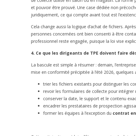
de collecte utilisé en salon ou en magasin. La forme 
et pouvoir être prouvé. Une case dédiée non précoché
juridiquement, ce qui compte avant tout est l’existenc
Cela change aussi la logique d’achat de fichiers. Aprè
personnes concernées ont bien consenti à être contac
professionnel reste engagée, puisque la loi vise expl
4. Ce que les dirigeants de TPE doivent faire d
La bascule est simple à résumer : demain, l’entreprise 
mise en conformité précipitée à l’été 2026, quelques
trier les fichiers existants pour distinguer les
revoir les formulaires de collecte pour intégrer u
conserver la date, le support et le contenu exac
encadrer les prestataires de prospection agissa
former les équipes à l’exception du
contrat en