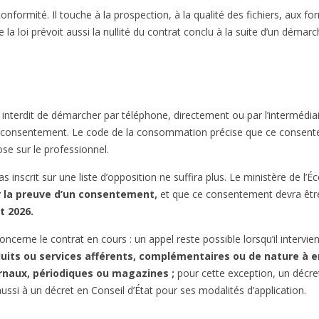
onformité. Il touche à la prospection, à la qualité des fichiers, aux fo
la loi prévoit aussi la nullité du contrat conclu à la suite d’un démarch
ra interdit de démarcher par téléphone, directement ou par l’intermédi
consentement. Le code de la consommation précise que ce consente
se sur le professionnel.
pas inscrit sur une liste d’opposition ne suffira plus. Le ministère de l
ar la preuve d’un consentement,
et que ce consentement devra êt
t 2026.
erne le contrat en cours : un appel reste possible lorsqu’il intervient
uits ou services afférents, complémentaires ou de nature à en
rnaux, périodiques ou magazines ;
pour cette exception, un décret 
aussi à un décret en Conseil d’État pour ses modalités d’application.