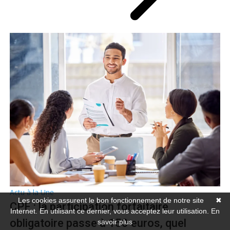
Actu à la Une
Les cookies assurent le bon fonctionnement de notre site
✖
CPF : la participation forfaitaire
Internet. En utilisant ce dernier, vous acceptez leur utilisation.
En
obligatoire passe à 150 euros, quel
savoir plus