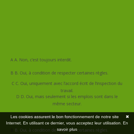
vos compétences RH sans
pression !
QUESTION
1
/ 6
Un salarié peut-il cumuler plusieurs emplois ?
A
A. Non, c’est toujours interdit.
B
B. Oui, à condition de respecter certaines règles.
C
C. Oui, uniquement avec l’accord écrit de l’inspection du
travail.
D
D. Oui, mais seulement si les emplois sont dans le
même secteur.
Mauvaise reponse
Bonne reponse
A
A. Non, c’est toujours interdit.
Les cookies assurent le bon fonctionnement de notre site
✖
Internet. En utilisant ce dernier, vous acceptez leur utilisation.
En
savoir plus
B
B. Oui, à condition de respecter certaines règles.